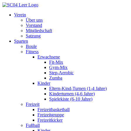
Inhalt
springen
Verein
Über uns
Vorstand
Mitgliedschaft
Satzung
Sparten
Boule
Fitness
Erwachsene
Fit-Mix
Gym-Mix
Step-Aerobic
Zumba
Kinder
Eltern-Kind-Turnen (1-4 Jahre)
Kinderturnen (4-6 Jahre)
Spielekiste (6-10 Jahre)
Freizeit
Freizeitbasketball
Freizeitgruppe
Freizeitkicker
Fußball
Kinder