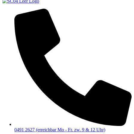
0491 2627 (erreichbar Mo - Fr. zw. 9 & 12 Uhr)