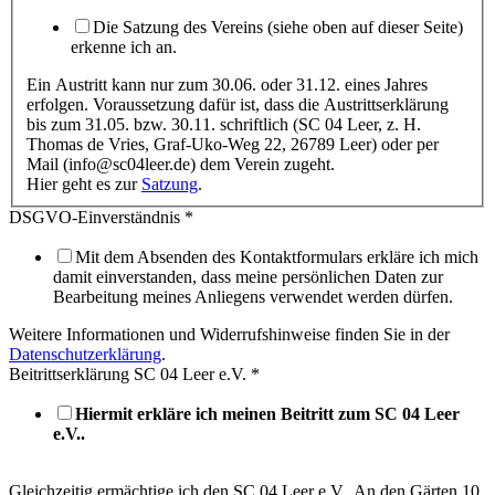
Die Satzung des Vereins (siehe oben auf dieser Seite)
erkenne ich an.
Ein Austritt kann nur zum 30.06. oder 31.12. eines Jahres
erfolgen. Voraussetzung dafür ist, dass die Austrittserklärung
bis zum 31.05. bzw. 30.11. schriftlich (SC 04 Leer, z. H.
Thomas de Vries, Graf-Uko-Weg 22, 26789 Leer) oder per
Mail (info@sc04leer.de) dem Verein zugeht.
Hier geht es zur
Satzung
.
DSGVO-Einverständnis
*
Mit dem Absenden des Kontaktformulars erkläre ich mich
damit einverstanden, dass meine persönlichen Daten zur
Bearbeitung meines Anliegens verwendet werden dürfen.
Weitere Informationen und Widerrufshinweise finden Sie in der
Datenschutzerklärung
.
Beitrittserklärung SC 04 Leer e.V.
*
Hiermit erkläre ich meinen Beitritt zum SC 04 Leer
e.V..
Gleichzeitig ermächtige ich den SC 04 Leer e.V., An den Gärten 10,