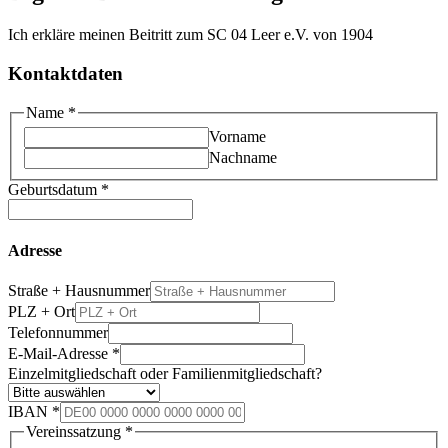
Ich erkläre meinen Beitritt zum SC 04 Leer e.V. von 1904
Kontaktdaten
Name
*
Vorname
Nachname
Geburtsdatum
*
Adresse
Straße + Hausnummer
PLZ + Ort
Ort
Telefonnummer
e.V.
E-Mail-Adresse
*
Beitrittserklärung
Einzelmitgliedschaft oder Familienmitgliedschaft?
IBAN
*
Vereinssatzung
*