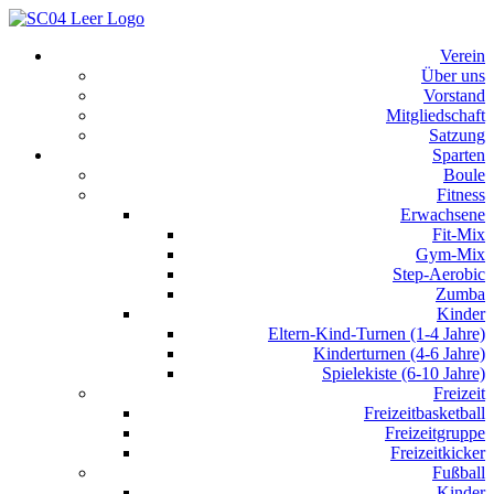
Inhalt
springen
Verein
Über uns
Vorstand
Mitgliedschaft
Satzung
Sparten
Boule
Fitness
Erwachsene
Fit-Mix
Gym-Mix
Step-Aerobic
Zumba
Kinder
Eltern-Kind-Turnen (1-4 Jahre)
Kinderturnen (4-6 Jahre)
Spielekiste (6-10 Jahre)
Freizeit
Freizeitbasketball
Freizeitgruppe
Freizeitkicker
Fußball
Kinder