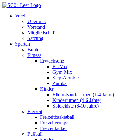
Inhalt
springen
Verein
Über uns
Vorstand
Mitgliedschaft
Satzung
Sparten
Boule
Fitness
Erwachsene
Fit-Mix
Gym-Mix
Step-Aerobic
Zumba
Kinder
Eltern-Kind-Turnen (1-4 Jahre)
Kinderturnen (4-6 Jahre)
Spielekiste (6-10 Jahre)
Freizeit
Freizeitbasketball
Freizeitgruppe
Freizeitkicker
Fußball
Kinder