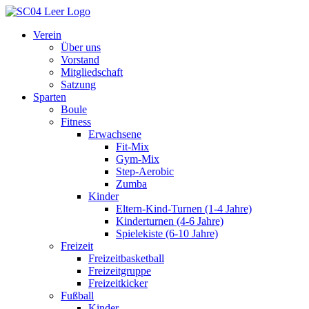
Inhalt
springen
Verein
Über uns
Vorstand
Mitgliedschaft
Satzung
Sparten
Boule
Fitness
Erwachsene
Fit-Mix
Gym-Mix
Step-Aerobic
Zumba
Kinder
Eltern-Kind-Turnen (1-4 Jahre)
Kinderturnen (4-6 Jahre)
Spielekiste (6-10 Jahre)
Freizeit
Freizeitbasketball
Freizeitgruppe
Freizeitkicker
Fußball
Kinder